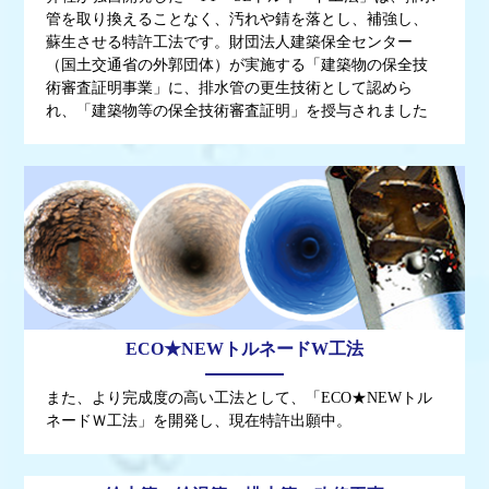
管を取り換えることなく、汚れや錆を落とし、補強し、
蘇生させる特許工法です。財団法人建築保全センター
（国土交通省の外郭団体）が実施する「建築物の保全技
術審査証明事業」に、排水管の更生技術として認めら
れ、「建築物等の保全技術審査証明」を授与されました
ECO★NEWトルネードW工法
また、より完成度の高い工法として、「ECO★NEWトル
ネードＷ工法」を開発し、現在特許出願中。