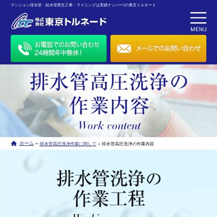
マンション排水管・給水管更生工事・ライニングは実績ナンバー1の東京トルネード
»
ホーム
»
排水管高圧洗浄作業に関して
排水管高圧洗浄の作業内容