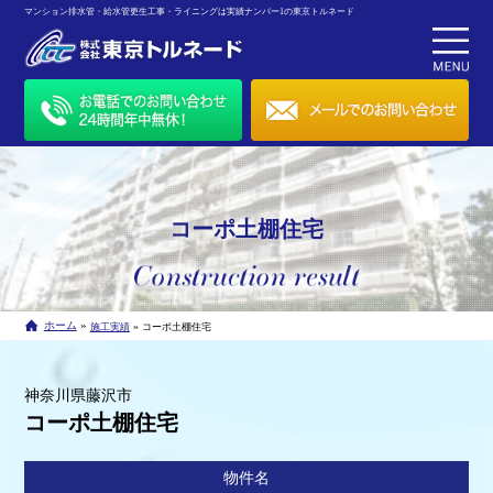
マンション排水管・給水管更生工事・ライニングは実績ナンバー1の東京トルネード
コーポ土棚住宅
»
ホーム
»
施工実績
コーポ土棚住宅
神奈川県藤沢市
コーポ土棚住宅
物件名