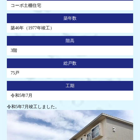
コーポ土棚住宅
築年数
築46年（1977年竣工）
階高
3階
総戸数
75戸
工期
令和5年7月
令和5年7月竣工しました。