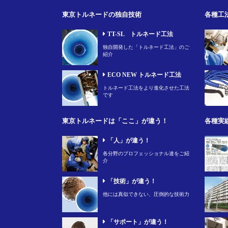
東京トルネードの独自技術
各種工
TT-SL トルネード工法
独自開発した「トルネード工法」のご
紹介
ECO NEW トルネード工法
トルネード工法をより進化させた工法
です
東京トルネードは「ここ」が違う！
各種実
「人」が違う！
各分野のプロフェッショナル達をご紹
介
「技術」が違う！
他には真似できない、圧倒的な技術力
「サポート」が違う！