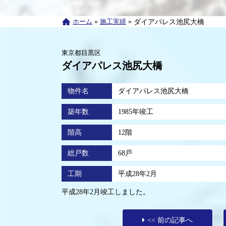
ホーム
»
施工実績
»
ダイアパレス池尻大橋
東京都目黒区
ダイアパレス池尻大橋
物件名
ダイアパレス池尻大橋
築年数
1985年竣工
階高
12階
総戸数
68戸
工期
平成28年2月
平成28年2月竣工しました。
<< 前の記事へ