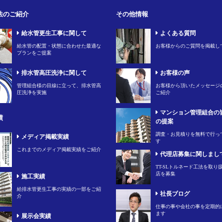
法のご紹介
その他情報
給水管更生工事に関して
よくある質問
給水管の配置・状態に合わせた最適な
お客様からのご質問を掲載し
プランをご提案
排水管高圧洗浄に関して
お客様の声
管理組合様の目線に立って、排水管高
お客様から頂いたメッセージ
圧洗浄を実施
ご紹介
マンション管理組合の
績
の提案
調査・お見積りを無料で行っ
メディア掲載実績
す
これまでのメディア掲載実績をご紹介
代理店募集に関しまし
TT-SLトルネード工法を取り
店を募集
施工実績
給排水管更生工事の実績の一部をご紹
社長ブログ
介
仕事の事や会社の事を定期的
ます
展示会実績