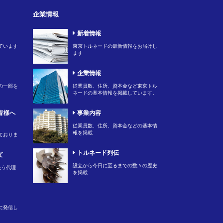
企業情報
新着情報
ています
東京トルネードの最新情報をお届けし
ます
企業情報
の一部を
従業員数、住所、資本金など東京トル
ネードの基本情報を掲載しています。
皆様へ
事業内容
従業員数、住所、資本金などの基本情
報を掲載
ておりま
トルネード列伝
て
設立から今日に至るまでの数々の歴史
扱う代理
を掲載
に発信し