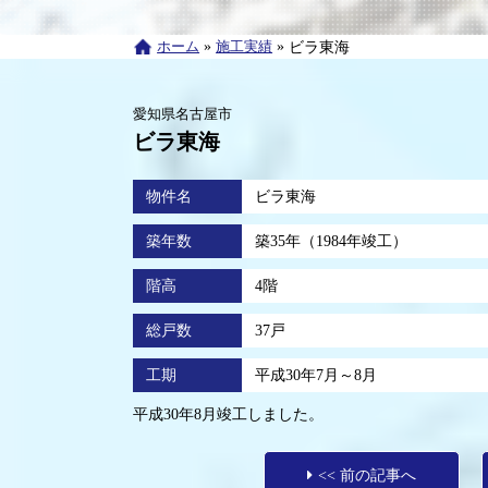
ホーム
»
施工実績
»
ビラ東海
愛知県名古屋市
ビラ東海
物件名
ビラ東海
築年数
築35年（1984年竣工）
階高
4階
総戸数
37戸
工期
平成30年7月～8月
平成30年8月竣工しました。
<< 前の記事へ