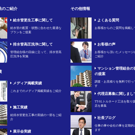
法のご紹介
その他情報
給水管更生工事に関して
よくある質問
給水管の配置・状態に合わせた最適な
お客様からのご質問を掲載し
プランをご提案
排水管高圧洗浄に関して
お客様の声
管理組合様の目線に立って、排水管高
お客様から頂いたメッセージ
圧洗浄を実施
ご紹介
マンション管理組合の
績
の提案
調査・お見積りを無料で行っ
メディア掲載実績
す
これまでのメディア掲載実績をご紹介
代理店募集に関しまし
TT-SLトルネード工法を取り
店を募集
施工実績
給排水管更生工事の実績の一部をご紹
社長ブログ
介
仕事の事や会社の事を定期的
ます
展示会実績