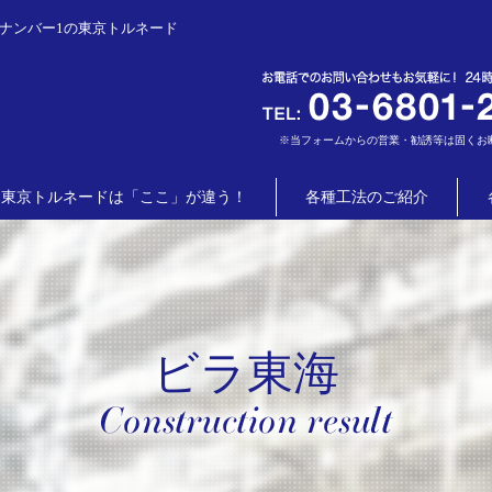
ナンバー1の東京トルネード
※当フォームからの営業・勧誘等は固くお
東京トルネードは「ここ」が違う！
各種工法のご紹介
ビラ東海