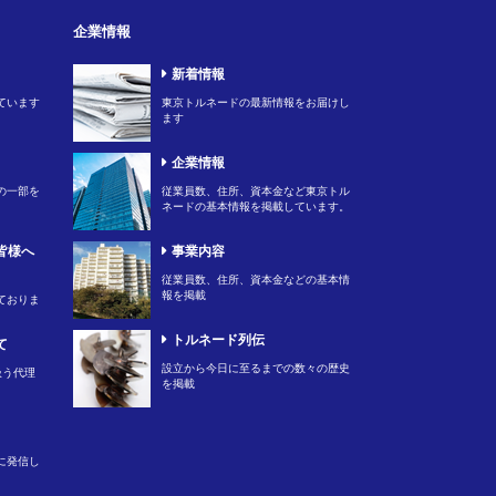
企業情報
新着情報
ています
東京トルネードの最新情報をお届けし
ます
企業情報
の一部を
従業員数、住所、資本金など東京トル
ネードの基本情報を掲載しています。
皆様へ
事業内容
従業員数、住所、資本金などの基本情
報を掲載
ておりま
トルネード列伝
て
設立から今日に至るまでの数々の歴史
扱う代理
を掲載
に発信し