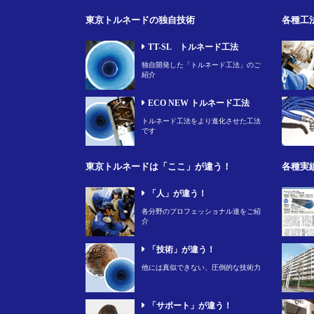
東京トルネードの独自技術
各種工
TT-SL トルネード工法
独自開発した「トルネード工法」のご
紹介
ECO NEW トルネード工法
トルネード工法をより進化させた工法
です
東京トルネードは「ここ」が違う！
各種実
「人」が違う！
各分野のプロフェッショナル達をご紹
介
「技術」が違う！
他には真似できない、圧倒的な技術力
「サポート」が違う！