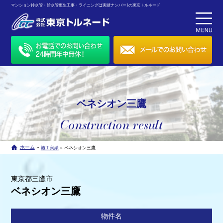
マンション排水管・給水管更生工事・ライニングは実績ナンバー1の東京トルネード
ベネシオン三鷹
»
ホーム
»
施工実績
ベネシオン三鷹
東京都三鷹市
ベネシオン三鷹
物件名