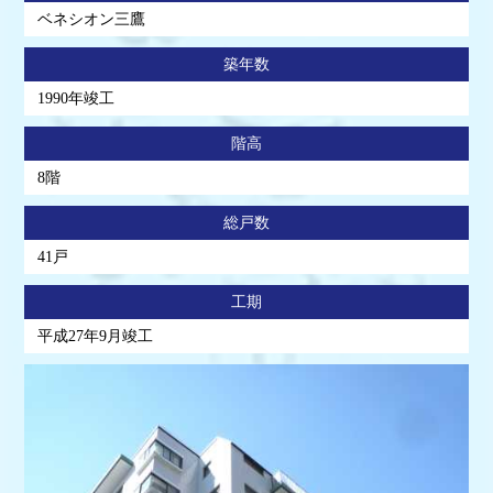
ベネシオン三鷹
築年数
1990年竣工
階高
8階
総戸数
41戸
工期
平成27年9月竣工