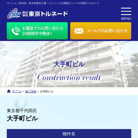
マンション排水管・給水管更生工事・ライニングは実績ナンバー1の東京トルネード
大手町ビル
»
ホーム
»
施工実績
大手町ビル
東京都千代田区
大手町ビル
物件名