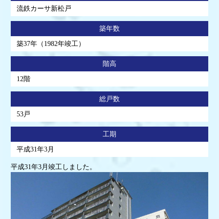
流鉄カーサ新松戸
築年数
築37年（1982年竣工）
階高
12階
総戸数
53戸
工期
平成31年3月
平成31年3月竣工しました。