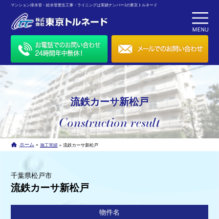
マンション排水管・給水管更生工事・ライニングは実績ナンバー1の東京トルネード
流鉄カーサ新松戸
»
ホーム
»
施工実績
流鉄カーサ新松戸
千葉県松戸市
流鉄カーサ新松戸
物件名