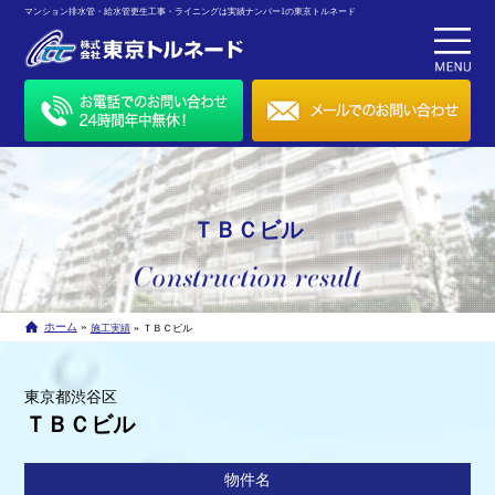
マンション排水管・給水管更生工事・ライニングは実績ナンバー1の東京トルネード
ＴＢＣビル
»
ホーム
»
施工実績
ＴＢＣビル
東京都渋谷区
ＴＢＣビル
物件名