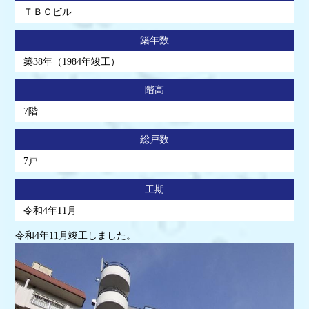
ＴＢＣビル
築年数
築38年（1984年竣工）
階高
7階
総戸数
7戸
工期
令和4年11月
令和4年11月竣工しました。